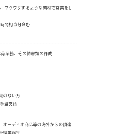
、ワクワクするような商材で営業をし
0時間相当分含む
出荷業務、その他書類の作成
識のない方
業手当支給
、オーディオ商品等の海外からの調達
管理業務等