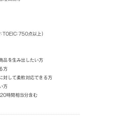
OEIC:750点以上)
商品を生み出したい方
る方
に対して柔軟対応できる方
い方
業20時間相当分含む