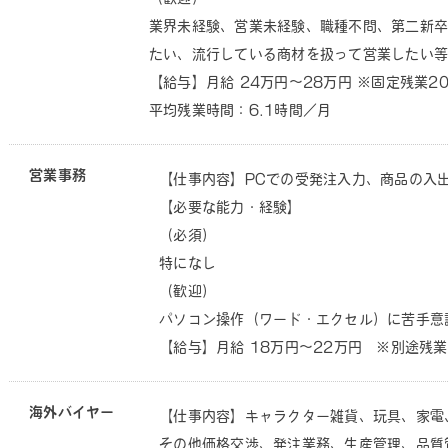
業界未経験、営業未経験、職種不問、第二新卒
たい、流行している商材を扱って営業したい等
【給与】月給 24万円～28万円 ※固定残業2
平均残業時間：6.1時間／月
営業事務
【仕事内容】PCでの受発注入力、商品の入
【必要な能力・経験】
（必須）
特になし
（歓迎）
パソコン操作（ワード・エクセル）に苦手意
【給与】月給 18万円～22万円 ※別途残
海外バイヤー
【仕事内容】キャラクター雑貨、玩具、家電
その他価格交渉、発注業務、生産管理、品質