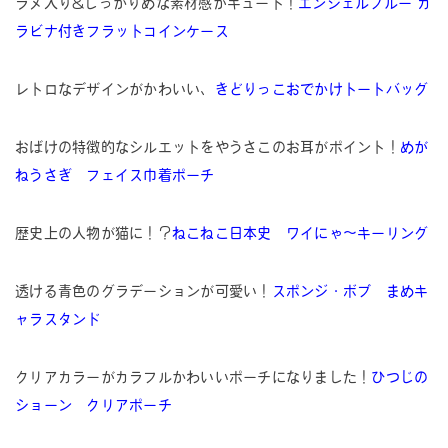
ラメ入り&しっかりめな素材感がキュート！
エンジェルブルー カ
ラビナ付きフラットコインケース
レトロなデザインがかわいい、
きどりっこおでかけトートバッグ
おばけの特徴的なシルエットをやうさこのお耳がポイント！
めが
ねうさぎ フェイス巾着ポーチ
歴史上の人物が猫に！？
ねこねこ日本史 ワイにゃ〜キーリング
透ける青色のグラデーションが可愛い！
スポンジ・ボブ まめキ
ャラスタンド
クリアカラーがカラフルかわいいポーチになりました！
ひつじの
ショーン クリアポーチ